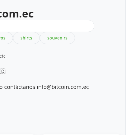
.com.ec
ros
shirts
souvenirs
etc
🇨
to contáctanos info@bitcoin.com.ec