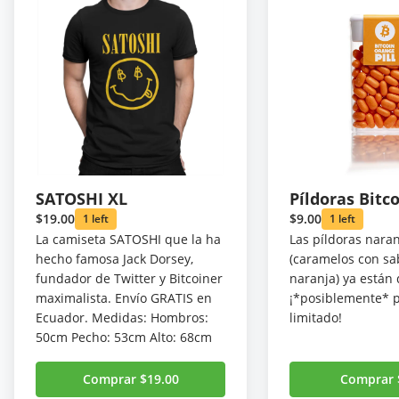
SATOSHI XL
Píldoras Bitc
$19.00
$9.00
1 left
1 left
La camiseta SATOSHI que la ha
Las píldoras naran
hecho famosa Jack Dorsey,
(caramelos con sa
fundador de Twitter y Bitcoiner
naranja) ya están 
maximalista. Envío GRATIS en
¡*posiblemente* 
Ecuador. Medidas: Hombros:
limitado!
50cm Pecho: 53cm Alto: 68cm
Comprar $19.00
Comprar 