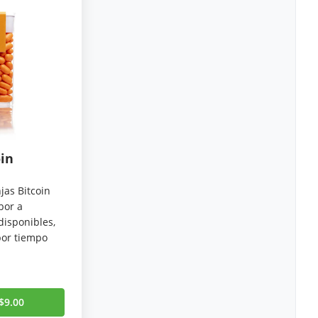
oin
jas Bitcoin
bor a
disponibles,
por tiempo
$9.00